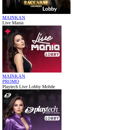
MAINKAN
Live Mania
MAINKAN
PROMO
Playtech Live Lobby Mobile