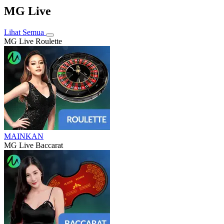
MG Live
Lihat Semua
MG Live Roulette
MAINKAN
MG Live Baccarat