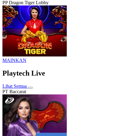
PP Dragon Tiger Lobby
MAINKAN
Playtech Live
Lihat Semua
PT Baccarat