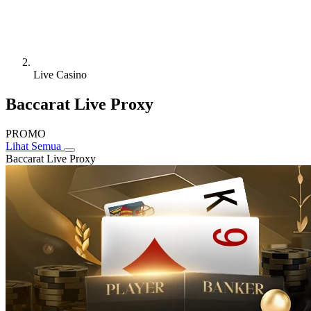
Live Casino
Baccarat Live Proxy
PROMO
Lihat Semua
Baccarat Live Proxy