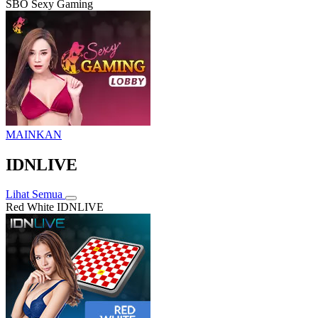
SBO Sexy Gaming
MAINKAN
IDNLIVE
Lihat Semua
Red White IDNLIVE