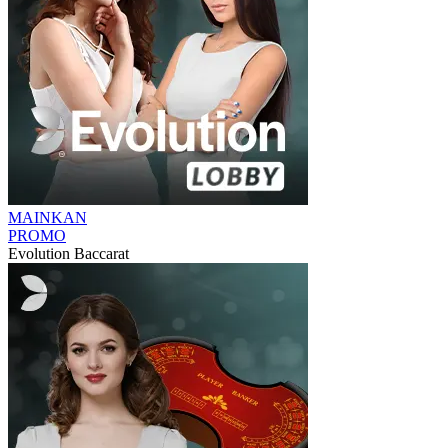
MAINKAN
PROMO
Evolution Baccarat