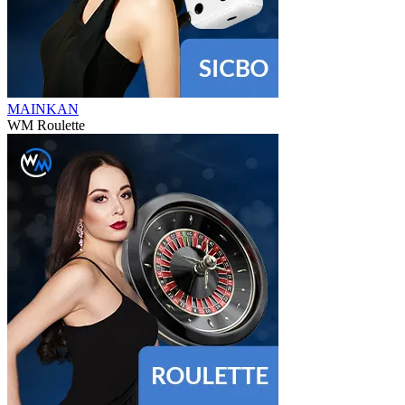
MAINKAN
WM Roulette