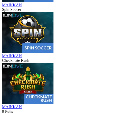
MAINKAN
Spin Soccer
MAINKAN
Checkmate Rush
MAINKAN
9 Putts