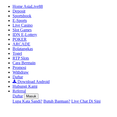
Home AsiaLive88
Deposit
Sportsbook
E-Sports
Live Casino
Slot Games
IDN E-Lottery
POKER
ARCADE
Bolatangkas
Togel
RTP Slots
Cara Bermain
Promosi
Withdraw
Daftar
Download Android
Hubungi Kami
Referral
Daftar
Masuk
Lupa Kata Sandi?
Butuh Bantuan?
Live Chat Di Sini