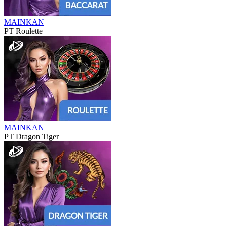
MAINKAN
PT Roulette
MAINKAN
PT Dragon Tiger