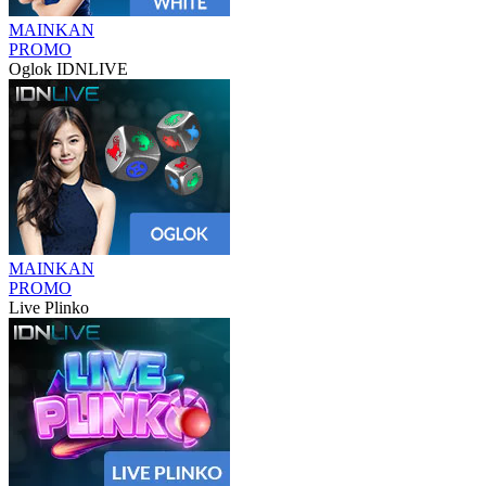
MAINKAN
PROMO
Oglok IDNLIVE
MAINKAN
PROMO
Live Plinko