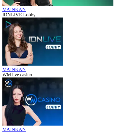
MAINKAN
IDNLIVE Lobby
MAINKAN
WM live casino
MAINKAN