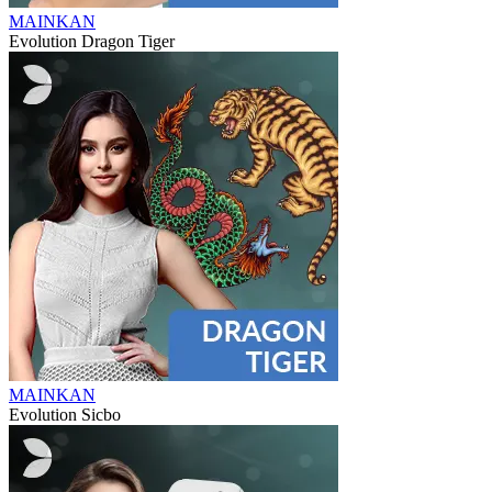
MAINKAN
Evolution Dragon Tiger
MAINKAN
Evolution Sicbo