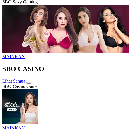
SBO Sexy Gaming
MAINKAN
SBO CASINO
Lihat Semua
SBO Casino Game
MAINKAN