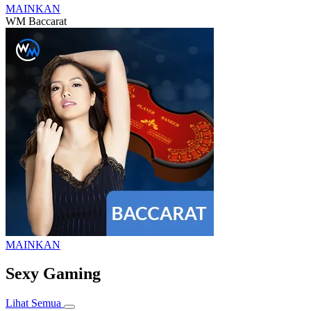
MAINKAN
WM Baccarat
MAINKAN
Sexy Gaming
Lihat Semua