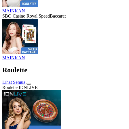
MAINKAN
SBO Casino Royal SpeedBaccarat
MAINKAN
Roulette
Lihat Semua
Roulette IDNLIVE