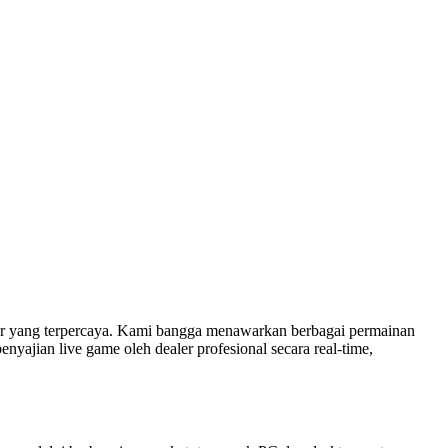
aler yang terpercaya. Kami bangga menawarkan berbagai permainan
enyajian live game oleh dealer profesional secara real-time,