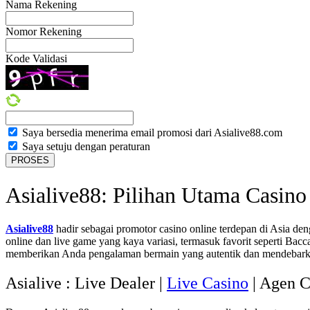
Nama Rekening
Nomor Rekening
Kode Validasi
Saya bersedia menerima email promosi dari Asialive88.com
Saya setuju dengan peraturan
PROSES
Asialive88: Pilihan Utama Casino
Asialive88
hadir sebagai promotor casino online terdepan di Asia 
online dan live game yang kaya variasi, termasuk favorit seperti Bacca
memberikan Anda pengalaman bermain yang autentik dan mendebark
Asialive : Live Dealer |
Live Casino
| Agen C