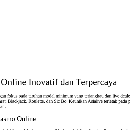
 Online Inovatif dan Terpercaya
dengan fokus pada taruhan modal minimum yang terjangkau dan live de
rat, Blackjack, Roulette, dan Sic Bo. Keunikan Asialive terletak pada p
an.
asino Online