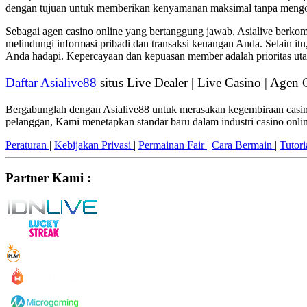
dengan tujuan untuk memberikan kenyamanan maksimal tanpa meng
Sebagai agen casino online yang bertanggung jawab, Asialive berk
melindungi informasi pribadi dan transaksi keuangan Anda. Selain 
Anda hadapi. Kepercayaan dan kepuasan member adalah prioritas utam
Daftar Asialive88
situs Live Dealer | Live Casino | Agen
Bergabunglah dengan Asialive88 untuk merasakan kegembiraan casino
pelanggan, Kami menetapkan standar baru dalam industri casino onl
Peraturan
|
Kebijakan Privasi
|
Permainan Fair
|
Cara Bermain
|
Tutori
Partner Kami :