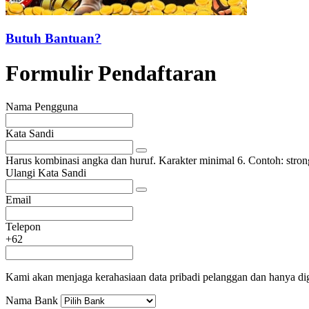
Butuh Bantuan?
Formulir Pendaftaran
Nama Pengguna
Kata Sandi
Harus kombinasi angka dan huruf. Karakter minimal 6. Contoh: stro
Ulangi Kata Sandi
Email
Telepon
+62
Kami akan menjaga kerahasiaan data pribadi pelanggan dan hanya digu
Nama Bank