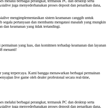
es melalui berbagai perangkat, termasuk PC dan desktop serta
sialive juga menyederhanakan proses deposit dan penarikan dana,
sialive mengimplementasikan sistem keamanan canggih untuk
awab segala pertanyaan dan membantu mengatasi masalah yang mungkin
n dan keamanan yang tidak tertandingi.
si permainan yang luas, dan komitmen terhadap keamanan dan layanan
88 menanti!
aler yang terpercaya. Kami bangga menawarkan berbagai permainan
enyajian live game oleh dealer profesional secara real-time,
es melalui berbagai perangkat, termasuk PC dan desktop serta
sialive juga menyederhanakan proses deposit dan penarikan dana,