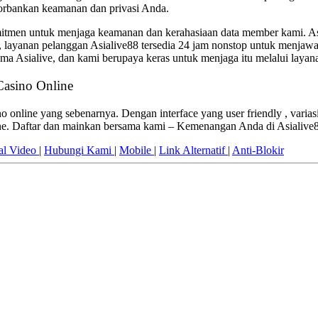
orbankan keamanan dan privasi Anda.
omitmen untuk menjaga keamanan dan kerahasiaan data member kami. A
itu, layanan pelanggan Asialive88 tersedia 24 jam nonstop untuk menj
a Asialive, dan kami berupaya keras untuk menjaga itu melalui layana
 Casino Online
 online yang sebenarnya. Dengan interface yang user friendly , varia
ine. Daftar dan mainkan bersama kami – Kemenangan Anda di Asialive
al Video
|
Hubungi Kami
|
Mobile
|
Link Alternatif
|
Anti-Blokir