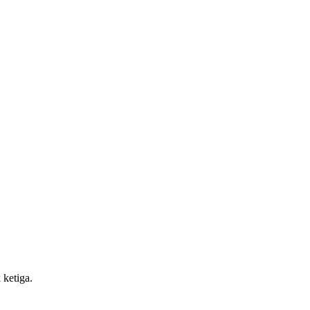
 ketiga.