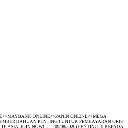
INE<>MAYBANK ONLINE<>PANIN ONLINE<>MEGA
EMBERITAHUAN PENTING ! UNTUK PEMBAYARAN QRIS
DI ASIA. JOIN NOW! ..
(09/08/2026)
PENTING !!! KEPADA