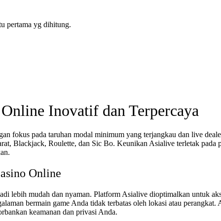
u pertama yg dihitung.
 Online Inovatif dan Terpercaya
dengan fokus pada taruhan modal minimum yang terjangkau dan live de
rat, Blackjack, Roulette, dan Sic Bo. Keunikan Asialive terletak pada p
an.
asino Online
di lebih mudah dan nyaman. Platform Asialive dioptimalkan untuk aks
aman bermain game Anda tidak terbatas oleh lokasi atau perangkat. A
orbankan keamanan dan privasi Anda.