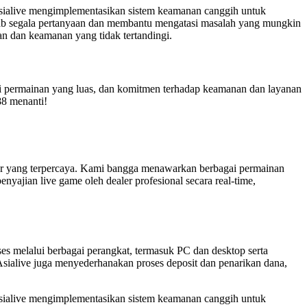
sialive mengimplementasikan sistem keamanan canggih untuk
awab segala pertanyaan dan membantu mengatasi masalah yang mungkin
n dan keamanan yang tidak tertandingi.
si permainan yang luas, dan komitmen terhadap keamanan dan layanan
88 menanti!
aler yang terpercaya. Kami bangga menawarkan berbagai permainan
enyajian live game oleh dealer profesional secara real-time,
es melalui berbagai perangkat, termasuk PC dan desktop serta
sialive juga menyederhanakan proses deposit dan penarikan dana,
sialive mengimplementasikan sistem keamanan canggih untuk