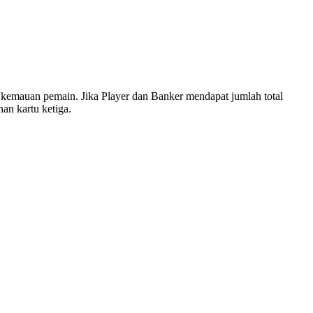
n kemauan pemain. Jika Player dan Banker mendapat jumlah total
an kartu ketiga.