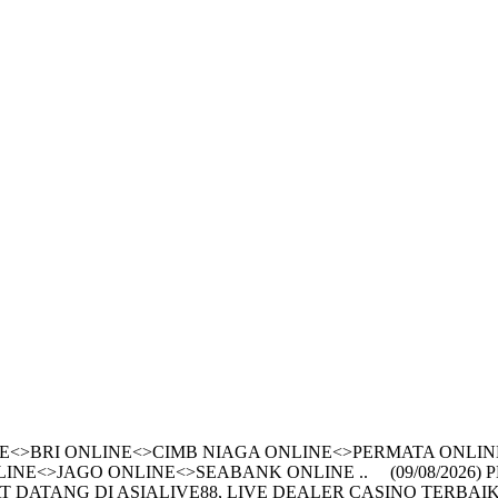
NE<>BRI ONLINE<>CIMB NIAGA ONLINE<>PERMATA ONL
NLINE<>JAGO ONLINE<>SEABANK ONLINE ..
(09/08/2026)
P
 DATANG DI ASIALIVE88, LIVE DEALER CASINO TERBAIK 