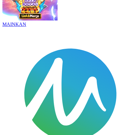
MAINKAN