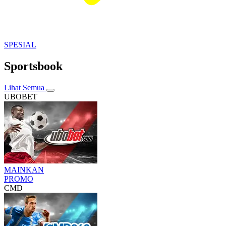
SPESIAL
Sportsbook
Lihat Semua
UBOBET
MAINKAN
PROMO
CMD