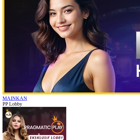
MAINKAN
PP Lobby