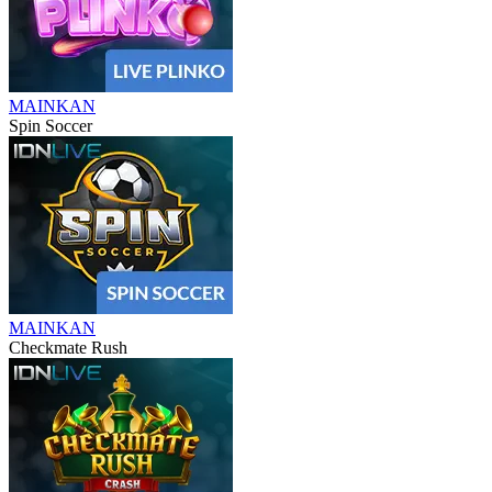
MAINKAN
Spin Soccer
MAINKAN
Checkmate Rush