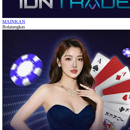
MAINKAN
Bolatangkas