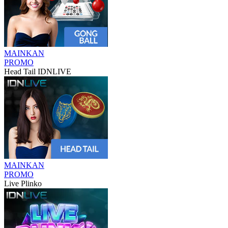
MAINKAN
PROMO
Head Tail IDNLIVE
MAINKAN
PROMO
Live Plinko