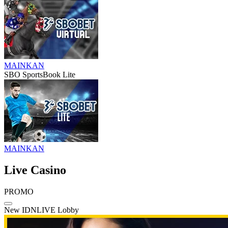
MAINKAN
SBO SportsBook Lite
MAINKAN
Live Casino
PROMO
New IDNLIVE Lobby