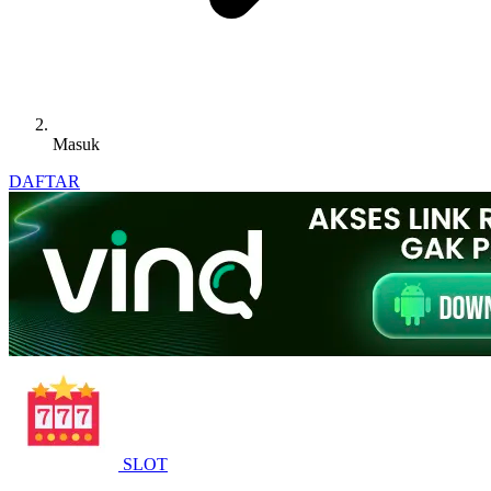
Masuk
DAFTAR
SLOT