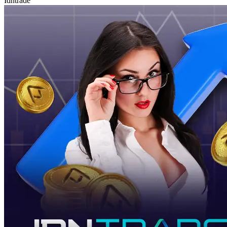
Idntrade