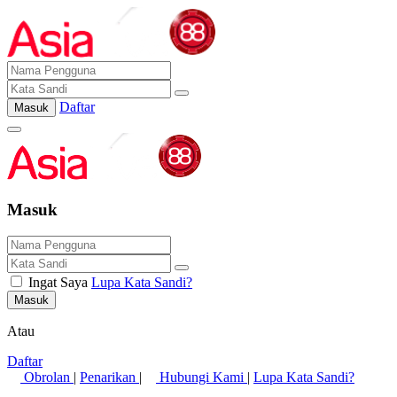
Daftar
Masuk
Masuk
Ingat Saya
Lupa Kata Sandi?
Masuk
Atau
Daftar
Obrolan
|
Penarikan
|
Hubungi Kami
|
Lupa Kata Sandi?