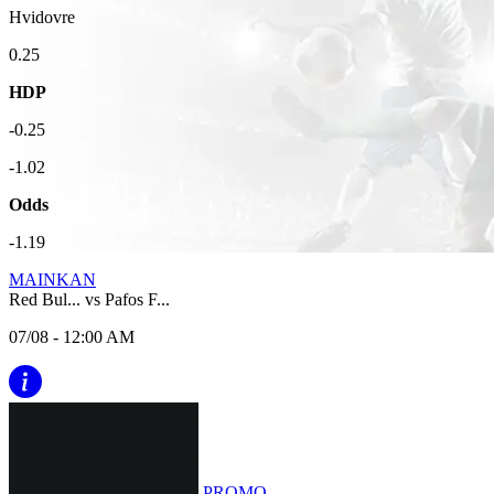
Hvidovre
0.25
HDP
-0.25
-1.02
Odds
-1.19
MAINKAN
Red Bul... vs Pafos F...
07/08 - 12:00 AM
PROMO