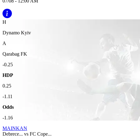
07/08 - 12:00 AM
H
Dynamo Kyiv
A
Qarabag FK
-0.25
HDP
0.25
-1.11
Odds
-1.16
MAINKAN
Debrece... vs FC Cope...