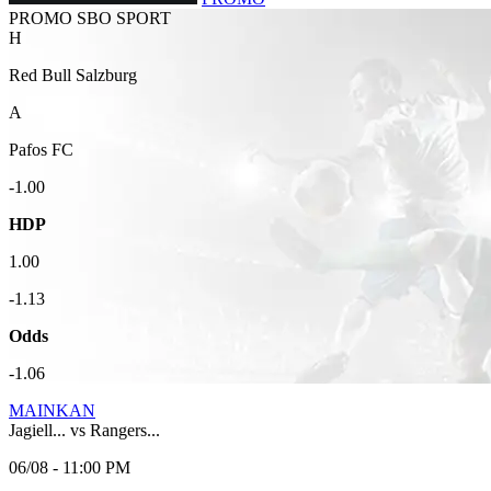
PROMO SBO SPORT
H
Red Bull Salzburg
A
Pafos FC
-1.00
HDP
1.00
-1.13
Odds
-1.06
MAINKAN
Jagiell... vs Rangers...
06/08 - 11:00 PM