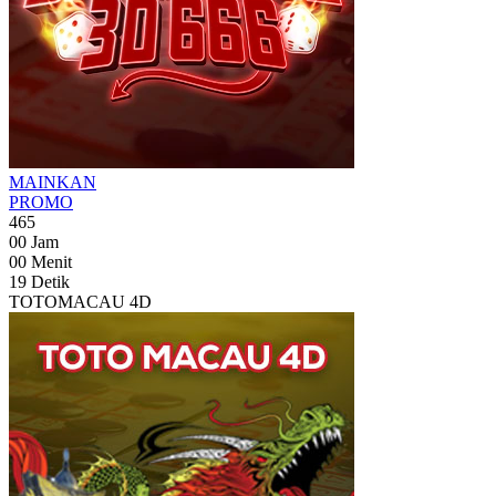
MAINKAN
PROMO
465
00
Jam
00
Menit
18
Detik
TOTOMACAU 4D