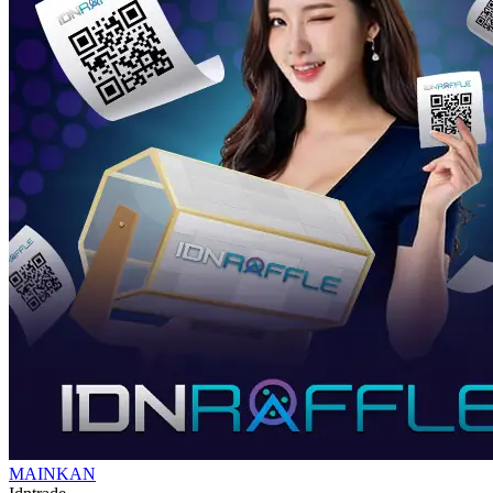
MAINKAN