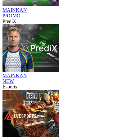
MAINKAN
PROMO
PrediX
MAINKAN
NEW
Esports