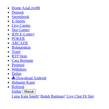
Home AsiaLive88
Deposit
Sportsbook
E-Sports
Live Casino
Slot Games
IDN E-Lottery
POKER
ARCADE
Bolatangkas
Togel
RTP Slots
Cara Bermain
Promosi
Withdraw
Daftar
Download Android
Hubungi Kami
Referral
Daftar
Masuk
Lupa Kata Sandi?
Butuh Bantuan?
Live Chat Di Sini