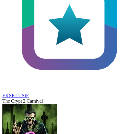
EKSKLUSIF
The Crypt 2 Carnival