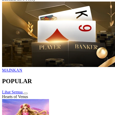
MAINKAN
POPULAR
Lihat Semua
Hearts of Venus