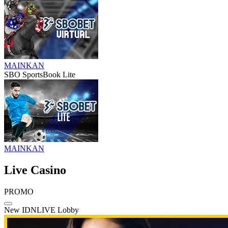
MAINKAN
SBO SportsBook Lite
MAINKAN
Live Casino
PROMO
New IDNLIVE Lobby