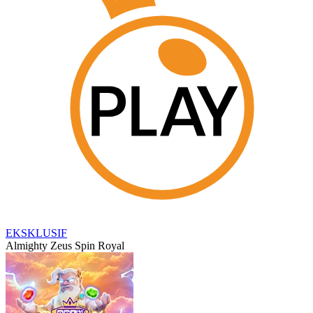
EKSKLUSIF
Almighty Zeus Spin Royal