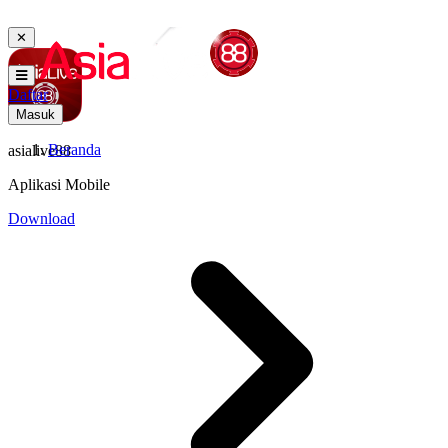
✕
Daftar
Masuk
Beranda
asialive88
Aplikasi Mobile
Download