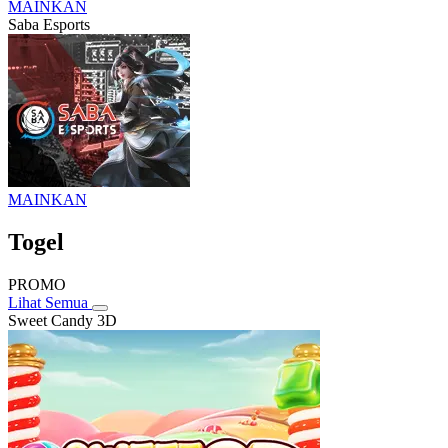
MAINKAN
Saba Esports
MAINKAN
Togel
PROMO
Lihat Semua
Sweet Candy 3D