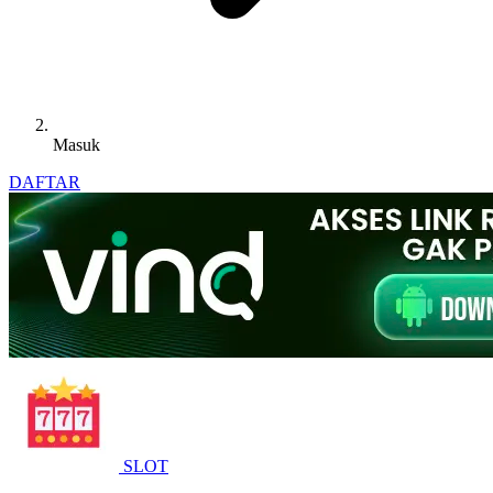
Masuk
DAFTAR
SLOT