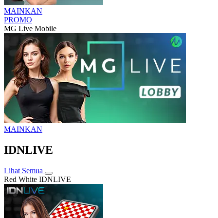
MAINKAN
PROMO
MG Live Mobile
MAINKAN
IDNLIVE
Lihat Semua
Red White IDNLIVE