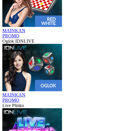
MAINKAN
PROMO
Oglok IDNLIVE
MAINKAN
PROMO
Live Plinko